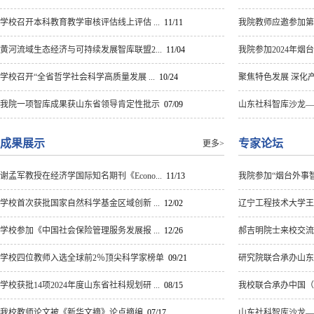
学校召开本科教育教学审核评估线上评估 ...
11/11
我院教师应邀参加第十
黄河流域生态经济与可持续发展智库联盟2...
11/04
我院参加2024年烟台市
学校召开“全省哲学社会科学高质量发展 ...
10/24
聚焦特色发展 深化产
我院一项智库成果获山东省领导肯定性批示
07/09
山东社科智库沙龙——
成果展示
专家论坛
更多>
谢孟军教授在经济学国际知名期刊《Econo...
11/13
我院参加“烟台外事智库联
学校首次获批国家自然科学基金区域创新 ...
12/02
辽宁工程技术大学王来
学校参加《中国社会保险管理服务发展报 ...
12/26
郝吉明院士来校交流
学校四位教师入选全球前2％顶尖科学家榜单
09/21
研究院联合承办山东省对
学校获批14项2024年度山东省社科规划研 ...
08/15
我校联合承办中国（
我校教师论文被《新华文摘》论点摘编
07/17
山东社科智库沙龙——